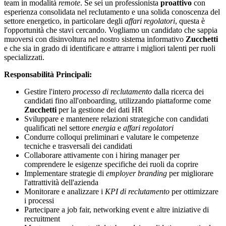
team in modalità
remote
. Se sei un professionista
proattivo
con
esperienza consolidata nel reclutamento e una solida conoscenza del
settore energetico, in particolare degli
affari regolatori
, questa è
l'opportunità che stavi cercando. Vogliamo un candidato che sappia
muoversi con disinvoltura nel nostro sistema informativo
Zucchetti
e che sia in grado di identificare e attrarre i migliori talenti per ruoli
specializzati.
Responsabilità Principali:
Gestire l'intero
processo di reclutamento
dalla ricerca dei
candidati fino all'onboarding, utilizzando piattaforme come
Zucchetti
per la gestione dei dati HR
Sviluppare e mantenere relazioni strategiche con candidati
qualificati nel settore
energia
e
affari regolatori
Condurre colloqui preliminari e valutare le competenze
tecniche e trasversali dei candidati
Collaborare attivamente con i hiring manager per
comprendere le esigenze specifiche dei ruoli da coprire
Implementare strategie di
employer branding
per migliorare
l'attrattività dell'azienda
Monitorare e analizzare i
KPI di reclutamento
per ottimizzare
i processi
Partecipare a job fair, networking event e altre iniziative di
recruitment