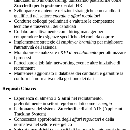
candidati fino all'onboarding, utilizzando piattaforme come
Zucchetti
per la gestione dei dati HR
Sviluppare e mantenere relazioni strategiche con candidati
qualificati nel settore
energia
e
affari regolatori
Condurre colloqui preliminari e valutare le competenze
tecniche e trasversali dei candidati
Collaborare attivamente con i hiring manager per
comprendere le esigenze specifiche dei ruoli da coprire
Implementare strategie di
employer branding
per migliorare
l'attrattività dell'azienda
Monitorare e analizzare i
KPI di reclutamento
per ottimizzare
i processi
Partecipare a job fair, networking event e altre iniziative di
recruitment
Mantenere aggiornato il database dei candidati e garantire la
conformità normativa nella gestione dei dati
Requisiti Chiave:
Esperienza di almeno
3-5 anni
nel reclutamento,
preferibilmente in settori regolamentati come l'
energia
Padronanza del sistema
Zucchetti
e di altri ATS (Applicant
Tracking System)
Conoscenza approfondita degli
affari regolatori
e della
normativa nel settore energetico
Spiccata
proattività
e capacità di lavorare in autonomia in un