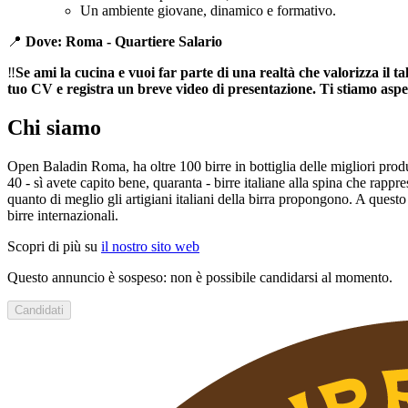
Un ambiente giovane, dinamico e formativo.
📍
Dove: Roma - Quartiere Salario
‼️
Se ami la cucina e vuoi far parte di una realtà che valorizza il tal
tuo CV e registra un breve video di presentazione. Ti stiamo asp
Chi siamo
Open Baladin Roma, ha oltre 100 birre in bottiglia delle migliori prod
40 - sì avete capito bene, quaranta - birre italiane alla spina che rappr
quanto di meglio gli artigiani italiani della birra propongono. A quest
birre internazionali.
Scopri di più su
il nostro sito web
Questo annuncio è sospeso: non è possibile candidarsi al momento.
Candidati