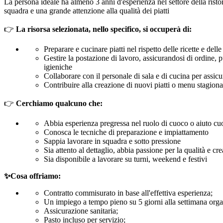
La persona ideale ha almeno 3 anni d'esperienza nel settore della ristor
squadra e una grande attenzione alla qualità dei piatti
👉
La risorsa selezionata, nello specifico, si occuperà di:
Preparare e cucinare piatti nel rispetto delle ricette e dell
Gestire la postazione di lavoro, assicurandosi di ordine, p
igieniche
Collaborare con il personale di sala e di cucina per assicu
Contribuire alla creazione di nuovi piatti o menu stagiona
👉
Cerchiamo qualcuno che:
Abbia esperienza pregressa nel ruolo di cuoco o aiuto cu
Conosca le tecniche di preparazione e impiattamento
Sappia lavorare in squadra e sotto pressione
Sia attento al dettaglio, abbia passione per la qualità e cre
Sia disponibile a lavorare su turni, weekend e festivi
✨Cosa offriamo:
Contratto commisurato in base all'effettiva esperienza;
Un impiego a tempo pieno su 5 giorni alla settimana organi
Assicurazione sanitaria;
Pasto incluso per servizio;