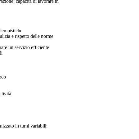
azione, capacità di lavorare in
e tempistiche
ulizia e rispetto delle norme
rare un servizio efficiente
li
oco
atività
zzato in turni variabili;